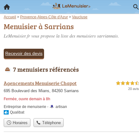
Accueil
>
Provence-Alpes-Côte d'Azur
>
Vaucluse
Menuisier à Sarrians
LeMenuisier.fr vous propose la liste des
menuisiers sarriannais
.
Recevoir des devis
7 menuisiers référencés
Agencements Menuiserie Chapot
4,5 étoiles sur 5
20 avis
695 Boulevard des Mians, 84260 Sarrians
Fermée, ouvre demain à 8h
Entreprise de menuiserie -
artisan
Qualibat
Horaires
Téléphone