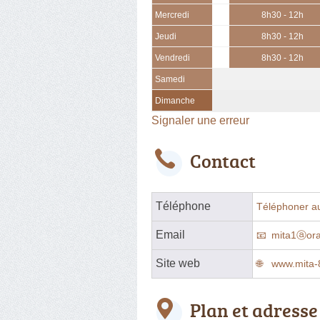
Mercredi
8h30 - 12h
Jeudi
8h30 - 12h
Vendredi
8h30 - 12h
Samedi
Dimanche
Signaler une erreur
Contact
Téléphone
Téléphoner a
Email
mita1ⓐora
Site web
www.mita-8
Plan et adresse