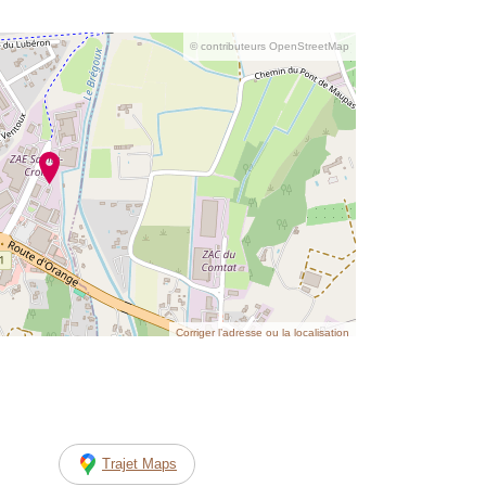
© contributeurs OpenStreetMap
Corriger l’adresse ou la localisation
Trajet Maps