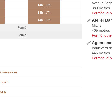
avenue Agric
14h - 17h
380 mètres
Fermée, ouv
14h - 17h
Atelier Ba
14h - 17h
Mians
Fermé
405 mètres
Fermé, ouvr
Fermé
Agencemen
Boulevard d
445 mètres
Fermée, ouv
u menuisier
nge.fr
4.fr