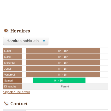
Horaires
Lundi
8h - 18h
Mardi
8h - 18h
Mercredi
8h - 18h
Jeudi
8h - 18h
Vendredi
8h - 18h
Samedi
9h - 16h
Dimanche
Fermé
Signaler une erreur
Contact