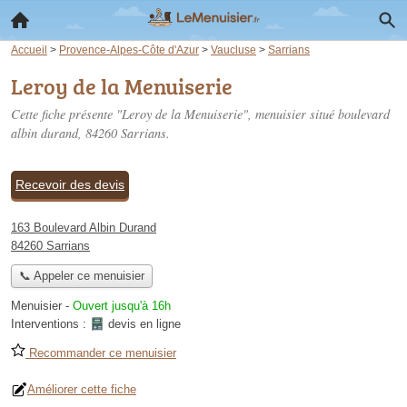
Accueil
>
Provence-Alpes-Côte d'Azur
>
Vaucluse
>
Sarrians
Leroy de la Menuiserie
Cette fiche présente "Leroy de la Menuiserie", menuisier situé
boulevard
albin durand
, 84260 Sarrians.
Recevoir des devis
163 Boulevard Albin Durand
84260 Sarrians
📞 Appeler ce menuisier
Menuisier
-
Ouvert jusqu'à 16h
Interventions :
devis en ligne
Recommander ce menuisier
Améliorer cette fiche