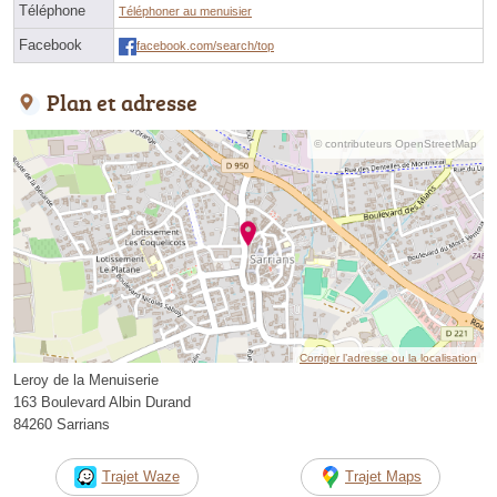
Téléphone
Téléphoner au menuisier
Facebook
facebook.com/search/top
Plan et adresse
© contributeurs OpenStreetMap
Corriger l’adresse ou la localisation
Leroy de la Menuiserie
163 Boulevard Albin Durand
84260 Sarrians
Trajet Waze
Trajet Maps