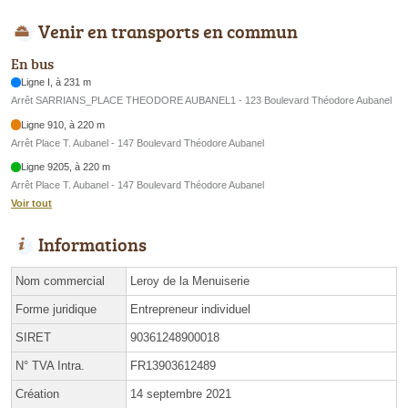
Venir en transports en commun
En bus
Ligne I, à 231 m
Arrêt SARRIANS_PLACE THEODORE AUBANEL1 - 123 Boulevard Théodore Aubanel
Ligne 910, à 220 m
Arrêt Place T. Aubanel - 147 Boulevard Théodore Aubanel
Ligne 9205, à 220 m
Arrêt Place T. Aubanel - 147 Boulevard Théodore Aubanel
Voir tout
Informations
Nom commercial
Leroy de la Menuiserie
Forme juridique
Entrepreneur individuel
SIRET
90361248900018
N° TVA Intra.
FR13903612489
Création
14 septembre 2021