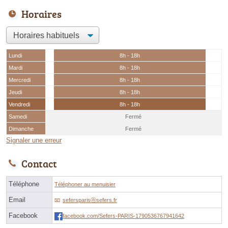
Horaires
Lundi
8h - 18h
Mardi
8h - 18h
Mercredi
8h - 18h
Jeudi
8h - 18h
Vendredi
8h - 18h
Samedi
Fermé
Dimanche
Fermé
Signaler une erreur
Contact
Téléphone
Téléphoner au menuisier
Email
sefersparisⓐsefers.fr
Facebook
facebook.com/Sefers-PARIS-1790536767941642