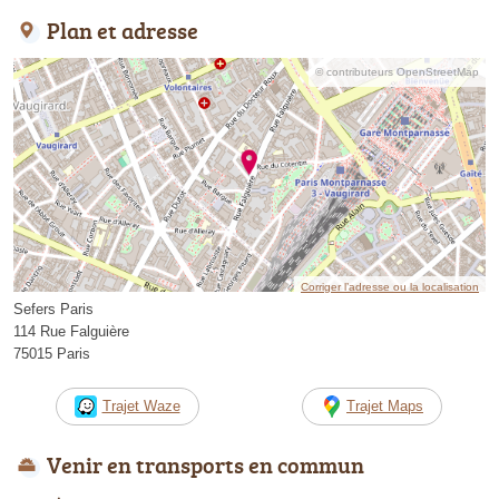
Plan et adresse
© contributeurs OpenStreetMap
Corriger l’adresse ou la localisation
Sefers Paris
114 Rue Falguière
75015 Paris
Trajet Waze
Trajet Maps
Venir en transports en commun