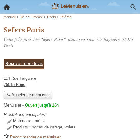
Accueil
>
Île-de-France
>
Paris
>
15ème
Sefers Paris
Cette fiche présente "Sefers Paris", menuisier situé
rue falguière
, 75015
Paris.
Recevoir des devis
114 Rue Falguière
75015 Paris
📞 Appeler ce menuisier
Menuisier
-
Ouvert jusqu'à 18h
Prestations principales :
Matériaux :
métal
Produits :
portes de garage, volets
Recommander ce menuisier