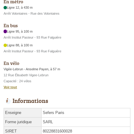
En métro
Ligne 12, à 430 m
Arrêt Volontaires - Rue des Volontaires
En bus
Ligne 95, à 100 m
Arrêt Institut Pasteur - 93 Rue Falguière
Ligne 88, à 100 m
Arrêt Institut Pasteur - 93 Rue Falguière
En vélo
Vigée-Lebrun - Anselme Payen, à 57 m
12 Rue Élisabeth Vigee-Lebrun
Capacité : 24 vélos
Voir tout
Informations
Enseigne
Sefers Paris
Forme juridique
SARL
SIRET
80228831600028