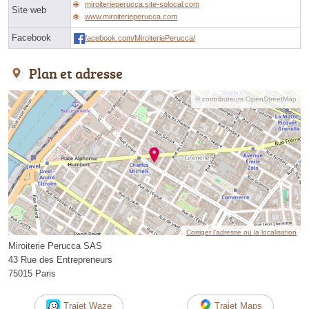
miroiterieperucca.site-solocal.com
Site web
www.miroiterieperucca.com
Facebook
facebook.com/MiroiteriePerucca/
Plan et adresse
© contributeurs OpenStreetMap
Corriger l’adresse ou la localisation
Miroiterie Perucca SAS
43 Rue des Entrepreneurs
75015 Paris
Trajet Waze
Trajet Maps