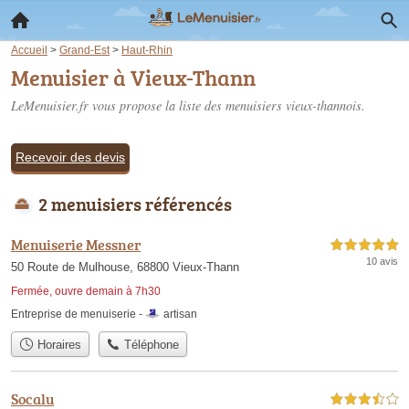
Accueil
>
Grand-Est
>
Haut-Rhin
Menuisier à Vieux-Thann
LeMenuisier.fr vous propose la liste des
menuisiers vieux-thannois
.
Recevoir des devis
2 menuisiers référencés
Menuiserie Messner
5,0 étoiles sur 5
10 avis
50 Route de Mulhouse, 68800 Vieux-Thann
Fermée, ouvre demain à 7h30
Entreprise de menuiserie -
artisan
Horaires
Téléphone
Socalu
3,5 étoiles sur 5