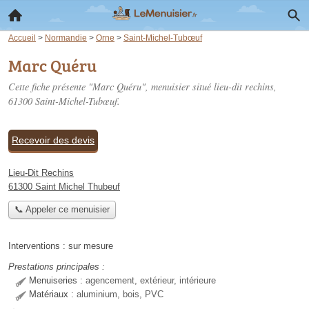
Accueil
>
Normandie
>
Orne
>
Saint-Michel-Tubœuf
Marc Quéru
Cette fiche présente "Marc Quéru", menuisier situé
lieu-dit rechins
,
61300 Saint-Michel-Tubœuf.
Recevoir des devis
Lieu-Dit Rechins
61300 Saint Michel Thubeuf
📞 Appeler ce menuisier
Interventions :
sur mesure
Prestations principales :
Menuiseries :
agencement, extérieur, intérieure
Matériaux :
aluminium, bois, PVC