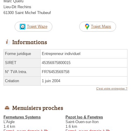
Marc Quéru
Lieu-Dit Rechins
61300 Saint Michel Thubeuf
Trajet Waze
Trajet Maps
Informations
Forme juridique
Entrepreneur individuel
SIRET
45356975800015
N° TVA Intra.
FR76453569758
Création
1 juin 2004
C'est votre entreprise ?
Menuisiers proches
Fermetures Systems
Pezot Iso & Fenetres
L'Aigle
Saint-Ouen-sur-Iton
1.4 km
1.6 km