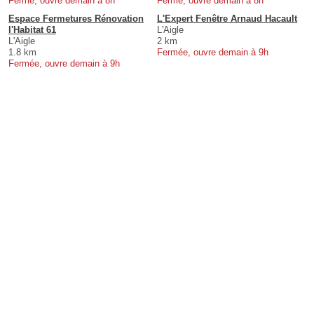
Fermé, ouvre demain à 8h
Fermé, ouvre demain à 8h
Espace Fermetures Rénovation
L'Expert Fenêtre Arnaud Hacault
l'Habitat 61
L'Aigle
L'Aigle
2 km
1.8 km
Fermée, ouvre demain à 9h
Fermée, ouvre demain à 9h