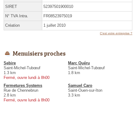
SIRET
52397501900010
N° TVA Intra.
FR08523975019
Création
1 juillet 2010
C'est votre entreprise ?
Menuisiers proches
Sebire
Marc Quéru
Saint-Michel-Tubœuf
Saint-Michel-Tubœuf
1.3 km
1.8 km
Fermé, ouvre lundi à 8h00
Fermetures Systems
Samuel Caro
Rue de Chennebrun
Saint-Ouen-sur-Iton
2.8 km
3.3 km
Fermé, ouvre lundi à 8h00