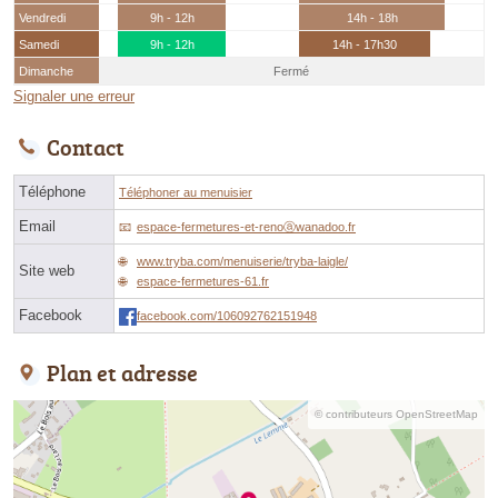
Vendredi
9h - 12h
14h - 18h
Samedi
9h - 12h
14h - 17h30
Dimanche
Fermé
Signaler une erreur
Contact
Téléphone
Téléphoner au menuisier
Email
espace-fermetures-et-renoⓐwanadoo.fr
www.tryba.com/menuiserie/tryba-laigle/
Site web
espace-fermetures-61.fr
Facebook
facebook.com/106092762151948
Plan et adresse
© contributeurs OpenStreetMap