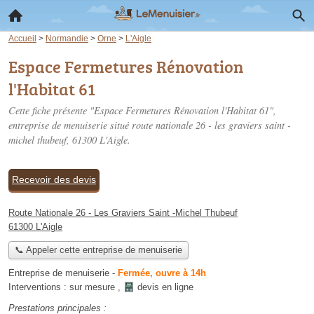
Accueil
>
Normandie
>
Orne
>
L'Aigle
Espace Fermetures Rénovation
l'Habitat 61
Cette fiche présente "Espace Fermetures Rénovation l'Habitat 61",
entreprise de menuiserie situé
route nationale 26 - les graviers saint -
michel thubeuf
, 61300 L'Aigle.
Recevoir des devis
Route Nationale 26 - Les Graviers Saint -Michel Thubeuf
61300 L'Aigle
📞 Appeler cette entreprise de menuiserie
Entreprise de menuiserie
-
Fermée, ouvre à 14h
Interventions :
sur mesure
,
devis en ligne
Prestations principales :