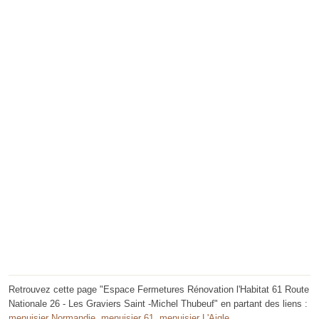
Retrouvez cette page "Espace Fermetures Rénovation l'Habitat 61 Route
Nationale 26 - Les Graviers Saint -Michel Thubeuf" en partant des liens :
menuisier Normandie
,
menuisier 61
,
menuisier L'Aigle
.