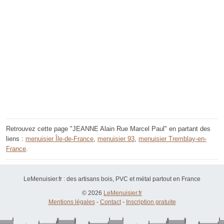
Retrouvez cette page "JEANNE Alain Rue Marcel Paul" en partant des
liens :
menuisier Île-de-France
,
menuisier 93
,
menuisier Tremblay-en-
France
.
LeMenuisier.fr : des artisans bois, PVC et métal partout en France
© 2026
LeMenuisier.fr
Mentions légales
-
Contact
-
Inscription gratuite