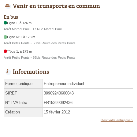
Venir en transports en commun
En bus
Ligne 1, à 126 m
Arrêt Marcel Paul - 17 Rue Marcel Paul
Ligne 619, à 173 m
Arrêt Petits Ponts - 56bis Route des Petits Ponts
T'bus 1, à 173 m
Arrêt Petits Ponts - 56bis Route des Petits Ponts
Informations
Forme juridique
Entrepreneur individuel
SIRET
39909243600043
N° TVA Intra.
FR15399092436
Création
15 février 2012
C'est votre entreprise ?