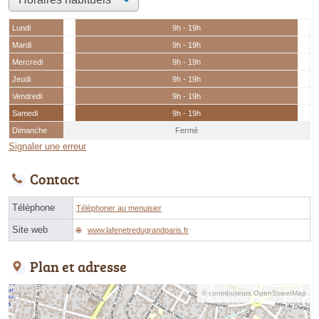
Lundi
9h - 19h
Mardi
9h - 19h
Mercredi
9h - 19h
Jeudi
9h - 19h
Vendredi
9h - 19h
Samedi
9h - 19h
Dimanche
Fermé
Signaler une erreur
Contact
Téléphone
Téléphoner au menuisier
Site web
www.lafenetredugrandparis.fr
Plan et adresse
© contributeurs OpenStreetMap