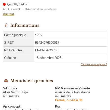
Ligne 602, à 448 m
Arrêt Gambetta - 63 Avenue de la Résistance
Voir tout
Informations
Forme juridique
SAS
SIRET
98424976300017
N° TVA Intra.
FR43984249763
Création
18 décembre 2023
C'est votre entreprise ?
Menuisiers proches
SAS Kiva
MV Menuiserie Vicente
Allée Victor Hugo
avenue de la Résistance
485 mètres
495 mètres
Fermé, ouvre à 9h
Ap concept
Ksc