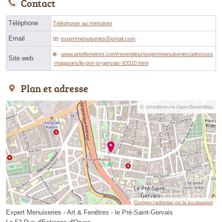
Contact
Téléphone
Téléphoner au menuisier
Email
expertmenuiseriesⓐgmail.com
www.artetfenetres.com/revendeur/expertmenuiseries/adresses
Site web
-magasins/le-pre-st-gervais-93310.html
Plan et adresse
© contributeurs OpenStreetMap
Corriger l’adresse ou la localisation
Expert Menuiseries - Art & Fenêtres - le Pré-Saint-Gervais