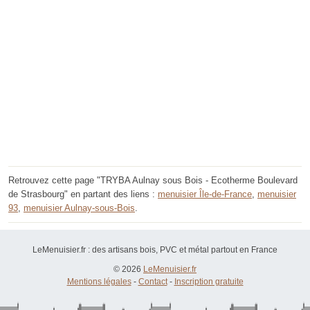
Retrouvez cette page "TRYBA Aulnay sous Bois - Ecotherme Boulevard
de Strasbourg" en partant des liens :
menuisier Île-de-France
,
menuisier
93
,
menuisier Aulnay-sous-Bois
.
LeMenuisier.fr : des artisans bois, PVC et métal partout en France
© 2026
LeMenuisier.fr
Mentions légales
-
Contact
-
Inscription gratuite