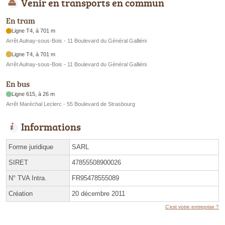
Venir en transports en commun
En tram
Ligne T4, à 701 m
Arrêt Aulnay-sous-Bois - 11 Boulevard du Général Galliéni
Ligne T4, à 701 m
Arrêt Aulnay-sous-Bois - 11 Boulevard du Général Galliéni
En bus
Ligne 615, à 26 m
Arrêt Maréchal Leclerc - 55 Boulevard de Strasbourg
Informations
Forme juridique
SARL
SIRET
47855508900026
N° TVA Intra.
FR95478555089
Création
20 décembre 2011
C'est votre entreprise ?