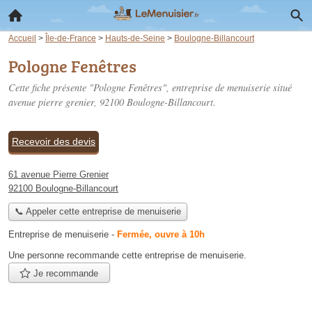
Accueil
>
Île-de-France
>
Hauts-de-Seine
>
Boulogne-Billancourt
Pologne Fenêtres
Cette fiche présente "Pologne Fenêtres", entreprise de menuiserie situé
avenue pierre grenier
, 92100 Boulogne-Billancourt.
Recevoir des devis
61 avenue Pierre Grenier
92100 Boulogne-Billancourt
📞 Appeler cette entreprise de menuiserie
Entreprise de menuiserie
-
Fermée, ouvre à 10h
Une personne
recommande
cette entreprise de menuiserie.
Je recommande