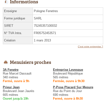
Informations
Enseigne
Pologne Fenetres
Forme juridique
SARL
SIRET
75245357100032
N° TVA Intra.
FR05752453571
Création
1 mars 2013
C'est votre entreprise ?
Menuisiers proches
3A Fenetre
Entreprise Levesque
Rue Marcel Dassault
Boulevard République
340 mètres
565 mètres
Fermé, ouvre à 9h
Fermée, ouvre à 9h30
Prieur Jean
P-Pose Placard Sur Mesure
Boulevard Jean Jaurès
Rue du Point du Jour
665 mètres
690 mètres
Ouvert jusqu'à 19h
Fermé, ouvre à 8h30