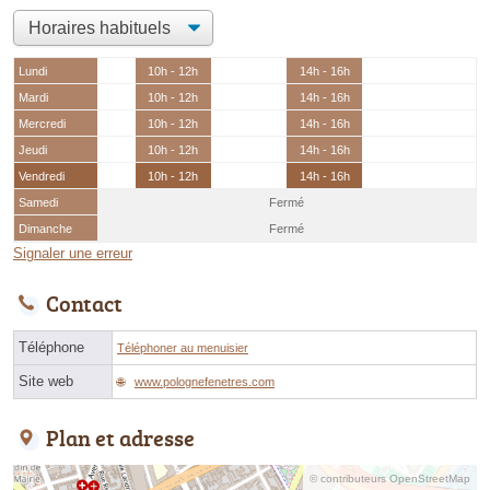
Lundi
10h - 12h
14h - 16h
Mardi
10h - 12h
14h - 16h
Mercredi
10h - 12h
14h - 16h
Jeudi
10h - 12h
14h - 16h
Vendredi
10h - 12h
14h - 16h
Samedi
Fermé
Dimanche
Fermé
Signaler une erreur
Contact
Téléphone
Téléphoner au menuisier
Site web
www.polognefenetres.com
Plan et adresse
© contributeurs OpenStreetMap