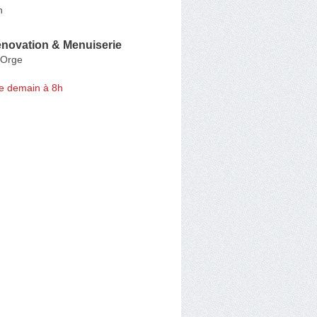
n
énovation & Menuiserie
-Orge
e demain à 8h