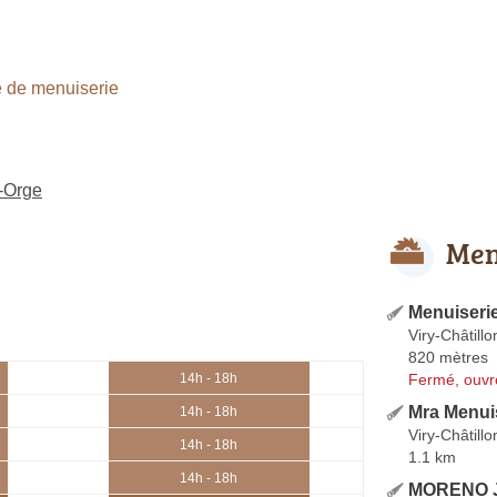
 de menuiserie
-Orge
Men
Menuiseri
Viry-Châtillo
820 mètres
Fermé, ouvr
14h - 18h
Mra Menui
14h - 18h
Viry-Châtillo
14h - 18h
1.1 km
14h - 18h
MORENO 