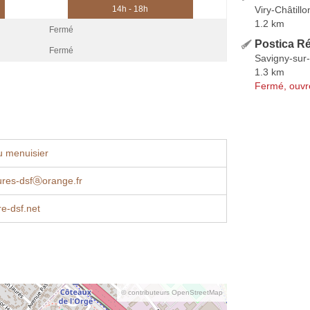
Viry-Châtillo
14h - 18h
1.2 km
Fermé
Postica R
Fermé
Savigny-sur
1.3 km
Fermé, ouvr
u menuisier
ures-dsfⓐorange.fr
e-dsf.net
© contributeurs OpenStreetMap