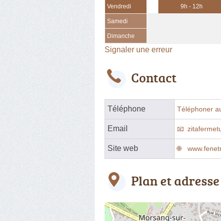
Vendredi
9h - 12h
Samedi
Dimanche
Signaler une erreur
Contact
Téléphone
Téléphoner a
Email
zitafermet
Site web
www.fenetr
Plan et adresse