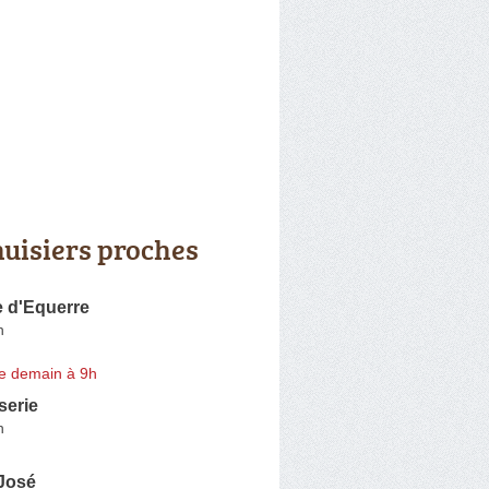
uisiers proches
e d'Equerre
n
e demain à 9h
serie
n
José