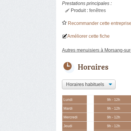
Prestations principales :
Produit :
fenêtres
Recommander cette entreprise
Améliorer cette fiche
Autres menuisiers à Morsang-sur
Horaires
Lundi
9h - 12h
Mardi
9h - 12h
Mercredi
9h - 12h
Jeudi
9h - 12h