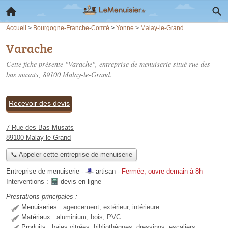
Accueil
>
Bourgogne-Franche-Comté
>
Yonne
>
Malay-le-Grand
Varache
Cette fiche présente "Varache", entreprise de menuiserie situé
rue des
bas musats
, 89100 Malay-le-Grand.
Recevoir des devis
7 Rue des Bas Musats
89100 Malay-le-Grand
📞 Appeler cette entreprise de menuiserie
Entreprise de menuiserie -
artisan
-
Fermée, ouvre demain à 8h
Interventions :
devis en ligne
Prestations principales :
Menuiseries :
agencement, extérieur, intérieure
Matériaux :
aluminium, bois, PVC
Produits :
baies vitrées, bibliothèques, dressings, escaliers,