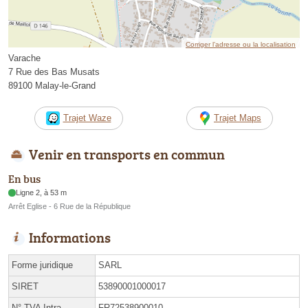
Corriger l’adresse ou la localisation
Varache
7 Rue des Bas Musats
89100 Malay-le-Grand
Trajet Waze
Trajet Maps
Venir en transports en commun
En bus
Ligne 2, à 53 m
Arrêt Eglise - 6 Rue de la République
Informations
Forme juridique
SARL
SIRET
53890001000017
N° TVA Intra.
FR72538900010