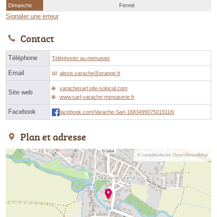
Dimanche
Fermé
Signaler une erreur
Contact
Téléphone
Téléphoner au menuisier
Email
alexis.varacheⓐorange.fr
varachesarl.site-solocal.com
Site web
www.sarl-varache-menuiserie.fr
Facebook
facebook.com/Varache-Sarl-1683499075019118/
Plan et adresse
© contributeurs OpenStreetMap