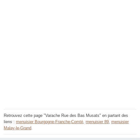
Retrouvez cette page "Varache Rue des Bas Musats" en partant des
liens :
menuisier Bourgogne-Franche-Comté
,
menuisier 89
,
menuisier
Malay-le-Grand
.