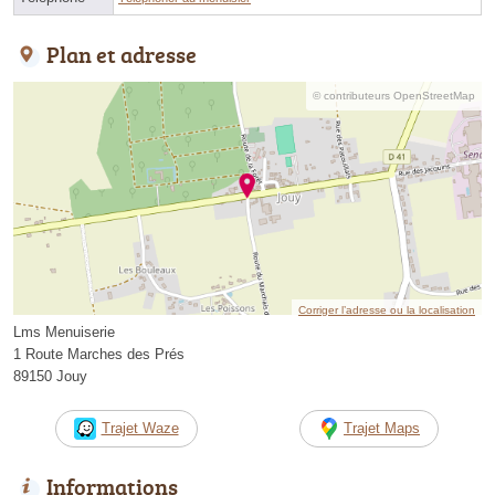
Plan et adresse
© contributeurs OpenStreetMap
Corriger l’adresse ou la localisation
Lms Menuiserie
1 Route Marches des Prés
89150 Jouy
Trajet Waze
Trajet Maps
Informations