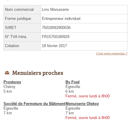
Nom commercial
Lms Menuiserie
Forme juridique
Entrepreneur individuel
SIRET
75018092900036
N° TVA Intra.
FR15750180929
Création
18 février 2017
C'est votre entreprise ?
Menuisiers proches
Prostores
By Fred
Chéroy
Égreville
5 km
6 km
Fermé, ouvre lundi à 8h00
Société de Fermeture du Bâtiment
Menuiserie Oleksy
Égreville
Égreville
7 km
7 km
Fermé, ouvre lundi à 8h00