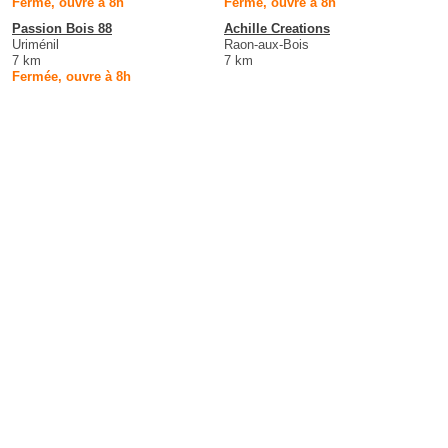
Fermé, ouvre à 8h
Fermé, ouvre à 8h
Passion Bois 88
Achille Creations
Uriménil
Raon-aux-Bois
7 km
7 km
Fermée, ouvre à 8h