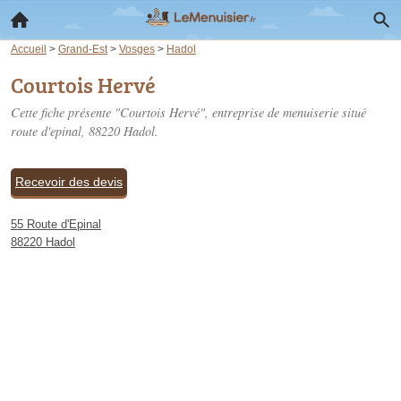
Accueil
>
Grand-Est
>
Vosges
>
Hadol
Courtois Hervé
Cette fiche présente "Courtois Hervé", entreprise de menuiserie situé
route d'epinal
, 88220 Hadol.
Recevoir des devis
55 Route d'Epinal
88220 Hadol