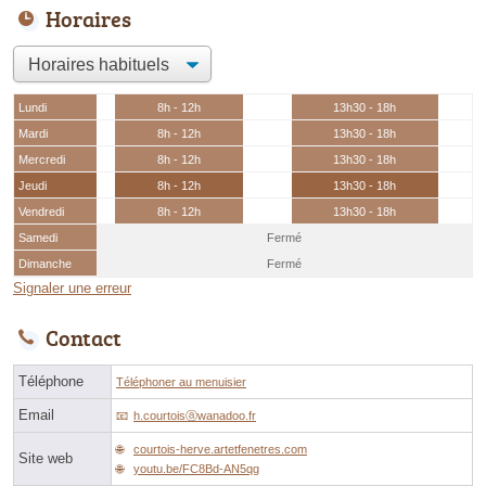
Horaires
Lundi
8h - 12h
13h30 - 18h
Mardi
8h - 12h
13h30 - 18h
Mercredi
8h - 12h
13h30 - 18h
Jeudi
8h - 12h
13h30 - 18h
Vendredi
8h - 12h
13h30 - 18h
Samedi
Fermé
Dimanche
Fermé
Signaler une erreur
Contact
Téléphone
Téléphoner au menuisier
Email
h.courtoisⓐwanadoo.fr
courtois-herve.artetfenetres.com
Site web
youtu.be/FC8Bd-AN5qg