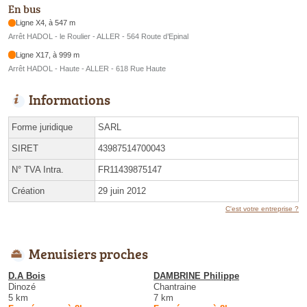
En bus
Ligne X4, à 547 m
Arrêt HADOL - le Roulier - ALLER - 564 Route d’Epinal
Ligne X17, à 999 m
Arrêt HADOL - Haute - ALLER - 618 Rue Haute
Informations
Forme juridique
SARL
SIRET
43987514700043
N° TVA Intra.
FR11439875147
Création
29 juin 2012
C'est votre entreprise ?
Menuisiers proches
D.A Bois
DAMBRINE Philippe
Dinozé
Chantraine
5 km
7 km