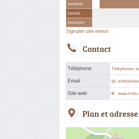
Vendredi
Samedi
Dimanche
Signaler une erreur
Contact
Téléphone
Téléphoner a
Email
eirltroliod
Site web
www.trolio-
Plan et adresse