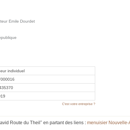
cteur Emile Dourdet
épublique
eur individuel
7000016
435370
2019
C'est votre entreprise ?
id Route du Theil" en partant des liens :
menuisier Nouvelle-