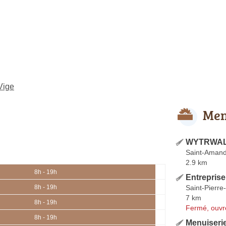
Vige
Men
WYTRWAL 
Saint-Amand
2.9 km
8h - 19h
Entrepris
Saint-Pierre
8h - 19h
7 km
8h - 19h
Fermé, ouvr
8h - 19h
Menuiseri