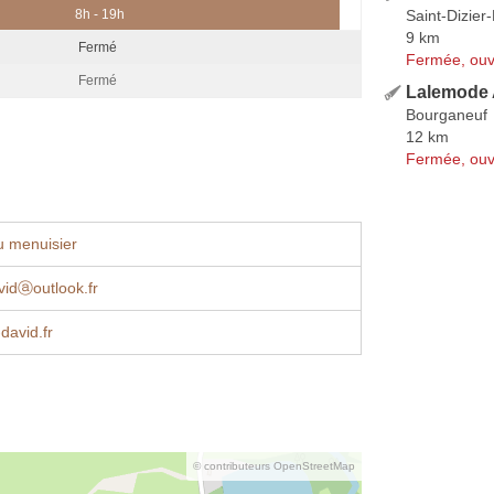
Saint-Dizie
8h - 19h
9 km
Fermé
Fermée, ouv
Fermé
Lalemode A
Bourganeuf
12 km
Fermée, ouv
u menuisier
avidⓐoutlook.fr
david.fr
© contributeurs OpenStreetMap