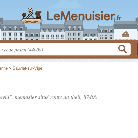
enne
>
Sauviat-sur-Vige
avid", menuisier situé
route du theil
, 87400