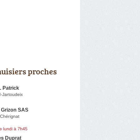
uisiers proches
Patrick
-Jartoudeix
e Grizon SAS
-Chérignat
e lundi à 7h45
es Duprat