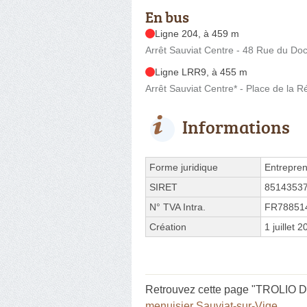
En bus
Ligne 204, à 459 m
Arrêt Sauviat Centre - 48 Rue du Do
Ligne LRR9, à 455 m
Arrêt Sauviat Centre* - Place de la R
Informations
Forme juridique
Entrepren
SIRET
8514353
N° TVA Intra.
FR78851
Création
1 juillet 
Retrouvez cette page "TROLIO Dav
menuisier Sauviat-sur-Vige
.