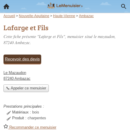
Accueil
>
Nouvelle-Aquitaine
>
Haute-Vienne
>
Ambazac
Lafarge et Fils
Cette fiche présente "Lafarge et Fils", menuisier situé
le mazaudon
,
87240 Ambazac.
Recevoir des devis
Le Mazaudon
87240 Ambazac
📞 Appeler ce menuisier
Prestations principales :
Matériaux :
bois
Produit :
charpentes
Recommander ce menuisier