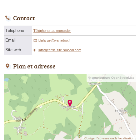
Contact
Téléphone
Téléphoner au menuisier
Email
blafargeⓐwanadoo.fr
Site web
lafargeetfils.site-solocal.com
Plan et adresse
© contributeurs OpenStreetMap
Corriger l’adresse ou la localisation