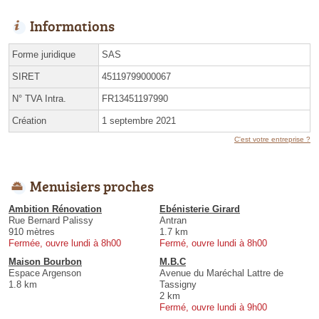
Informations
Forme juridique
SAS
SIRET
45119799000067
N° TVA Intra.
FR13451197990
Création
1 septembre 2021
C'est votre entreprise ?
Menuisiers proches
Ambition Rénovation
Ebénisterie Girard
Rue Bernard Palissy
Antran
910 mètres
1.7 km
Fermée, ouvre lundi à 8h00
Fermé, ouvre lundi à 8h00
Maison Bourbon
M.B.C
Espace Argenson
Avenue du Maréchal Lattre de
1.8 km
Tassigny
2 km
Fermé, ouvre lundi à 9h00