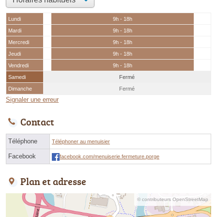
Lundi
9h - 18h
Mardi
9h - 18h
Mercredi
9h - 18h
Jeudi
9h - 18h
Vendredi
9h - 18h
Samedi
Fermé
Dimanche
Fermé
Signaler une erreur
Contact
Téléphone
Téléphoner au menuisier
Facebook
facebook.com/menuiserie.fermeture.porge
Plan et adresse
© contributeurs OpenStreetMap