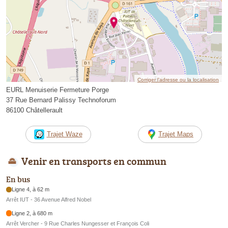
Corriger l’adresse ou la localisation
EURL Menuiserie Fermeture Porge
37 Rue Bernard Palissy Technoforum
86100 Châtellerault
Trajet Waze
Trajet Maps
Venir en transports en commun
En bus
Ligne 4, à 62 m
Arrêt IUT - 36 Avenue Alfred Nobel
Ligne 2, à 680 m
Arrêt Vercher - 9 Rue Charles Nungesser et François Coli