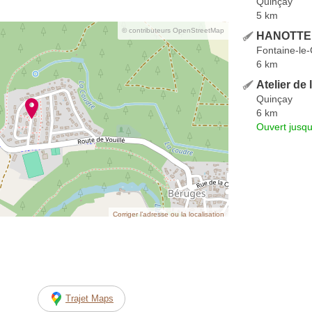
Quinçay
5 km
© contributeurs OpenStreetMap
HANOTTE 
Fontaine-le
6 km
Atelier de
Quinçay
6 km
Ouvert jusqu
Corriger l’adresse ou la localisation
Trajet Maps