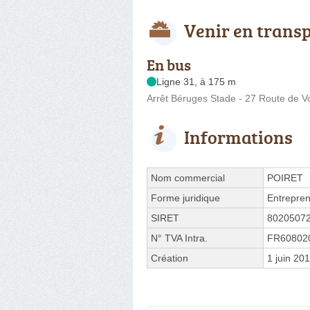
Venir en trans
En bus
Ligne 31, à 175 m
Arrêt Béruges Stade - 27 Route de Vo
Informations
Nom commercial
POIRET
Forme juridique
Entrepren
SIRET
8020507
N° TVA Intra.
FR60802
Création
1 juin 20