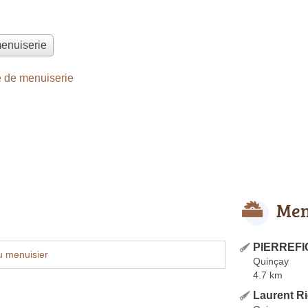
menuiserie
 de menuiserie
Men
PIERREFIC
u menuisier
Quinçay
4.7 km
Laurent Ri