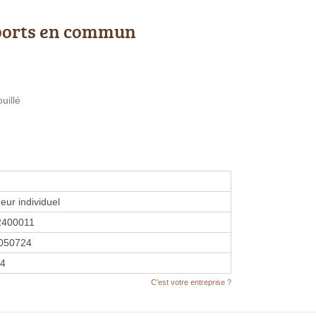
ports en commun
uillé
eur individuel
2400011
050724
14
C'est votre entreprise ?