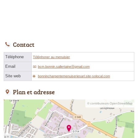
Contact
Téléphone
Téléphoner au menuisier
Email
bcm.bonnin.sallertaineⓐgmail.com
Site web
bonnincharpentemenuiseriesarl.site-solocal.com
Plan et adresse
© contributeurs OpenStreetMap