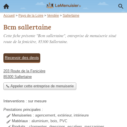
Accueil
>
Pays de la Loire
>
Vendée
>
Sallertaine
Bcm sallertaine
Cette fiche présente "Bcm sallertaine", entreprise de menuiserie situé
route de la fenicière
, 85300 Sallertaine.
Recevoir des devis
203 Route de la Fenicière
85300 Sallertaine
📞 Appeler cette entreprise de menuiserie
Interventions :
sur mesure
Prestations principales :
Menuiseries :
agencement, extérieur, intérieure
Matériaux :
aluminium, bois, PVC
Produits :
charpentes, dressings, escaliers, mezzanines,