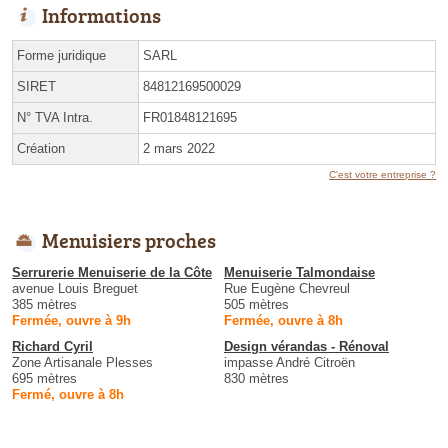
Informations
Forme juridique
SARL
SIRET
84812169500029
N° TVA Intra.
FR01848121695
Création
2 mars 2022
C'est votre entreprise ?
Menuisiers proches
Serrurerie Menuiserie de la Côte
Menuiserie Talmondaise
avenue Louis Breguet
Rue Eugène Chevreul
385 mètres
505 mètres
Fermée, ouvre à 9h
Fermée, ouvre à 8h
Richard Cyril
Design vérandas - Rénoval
Zone Artisanale Plesses
impasse André Citroën
695 mètres
830 mètres
Fermé, ouvre à 8h