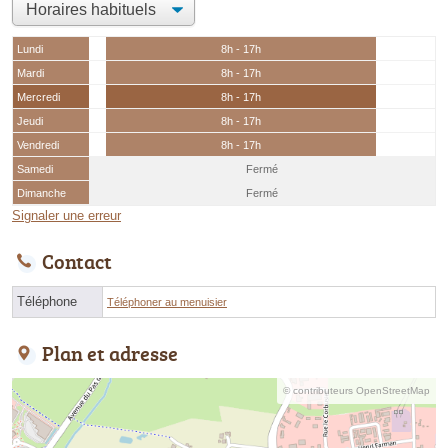
Lundi
8h - 17h
Mardi
8h - 17h
Mercredi
8h - 17h
Jeudi
8h - 17h
Vendredi
8h - 17h
Samedi
Fermé
Dimanche
Fermé
Signaler une erreur
Contact
Téléphone
Téléphoner au menuisier
Plan et adresse
© contributeurs OpenStreetMap