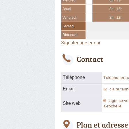
Mercredi
8h - 12h
Jeudi
8h - 12h
Vendredi
8h - 12h
Samedi
Dimanche
Signaler une erreur
Contact
Téléphone
Téléphoner a
Email
claire.ta
agence.ver
Site web
a-rochelle
Plan et adresse