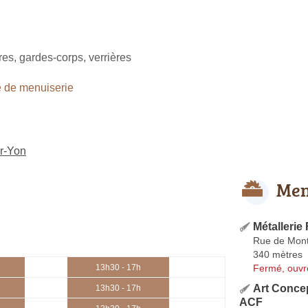
tres, gardes-corps, verrières
 de menuiserie
r-Yon
Men
Métallerie
Rue de Mont
340 mètres
Fermé, ouvr
13h30 - 17h
Art Conce
13h30 - 17h
ACF