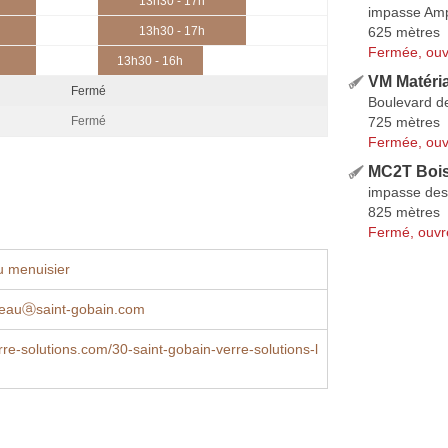
13h30 - 17h
impasse Am
625 mètres
13h30 - 17h
Fermée, ouv
13h30 - 16h
VM Matéri
Fermé
Boulevard de
725 mètres
Fermé
Fermée, ouv
MC2T Boi
impasse des
825 mètres
Fermé, ouvr
u menuisier
nneauⓐsaint-gobain.com
re-solutions.com/30-saint-gobain-verre-solutions-l