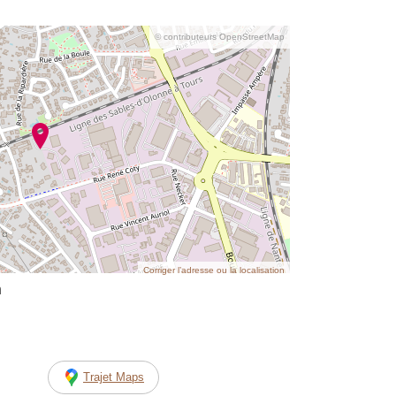
© contributeurs OpenStreetMap
Corriger l’adresse ou la localisation
n
Trajet Maps