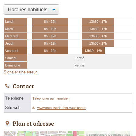
Lundi
8h - 12h
13h30 - 17h
Mardi
8h - 12h
13h30 - 17h
Mercredi
8h - 12h
13h30 - 17h
Jeudi
8h - 12h
13h30 - 17h
Vendredi
8h - 12h
13h30 - 16h
Samedi
Fermé
Dimanche
Fermé
Signaler une erreur
Contact
Téléphone
Téléphoner au menuisier
Site web
www.menuiserie-font-vaucluse.fr
Plan et adresse
© contributeurs OpenStreetMap