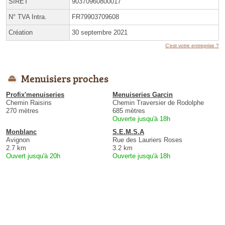
SIRET
90370960800017
N° TVA Intra.
FR79903709608
Création
30 septembre 2021
C'est votre entreprise ?
Menuisiers proches
Profix'menuiseries
Menuiseries Garcin
Chemin Raisins
Chemin Traversier de Rodolphe
270 mètres
685 mètres
Ouverte jusqu'à 18h
Monblanc
S.E.M.S.A
Avignon
Rue des Lauriers Roses
2.7 km
3.2 km
Ouvert jusqu'à 20h
Ouverte jusqu'à 18h