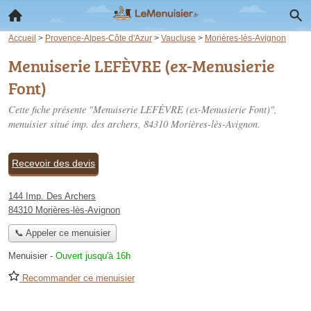
Accueil
>
Provence-Alpes-Côte d'Azur
>
Vaucluse
>
Morières-lès-Avignon
Menuiserie LEFÈVRE (ex-Menusierie
Font)
Cette fiche présente "Menuiserie LEFÈVRE (ex-Menusierie Font)",
menuisier situé
imp. des archers
, 84310 Morières-lès-Avignon.
Recevoir des devis
144 Imp. Des Archers
84310 Morières-lès-Avignon
📞 Appeler ce menuisier
Menuisier
-
Ouvert jusqu'à 16h
Recommander ce menuisier