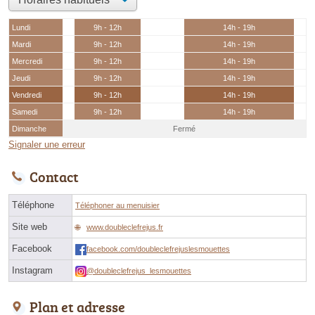
Lundi
9h - 12h
14h - 19h
Mardi
9h - 12h
14h - 19h
Mercredi
9h - 12h
14h - 19h
Jeudi
9h - 12h
14h - 19h
Vendredi
9h - 12h
14h - 19h
Samedi
9h - 12h
14h - 19h
Dimanche
Fermé
Signaler une erreur
Contact
Téléphone
Téléphoner au menuisier
Site web
www.doubleclefrejus.fr
Facebook
facebook.com/doubleclefrejuslesmouettes
Instagram
@doubleclefrejus_lesmouettes
Plan et adresse