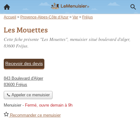
Accueil
>
Provence-Alpes-Côte d'Azur
>
Var
>
Fréjus
Les Mouettes
Cette fiche présente "Les Mouettes", menuisier situé
boulevard d'alger
,
83600 Fréjus.
Recevoir des devis
843 Boulevard d'Alger
83600 Fréjus
📞 Appeler ce menuisier
Menuisier
-
Fermé, ouvre demain à 9h
Recommander ce menuisier