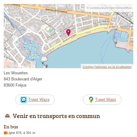
© contributeurs OpenStreetMap
Corriger l’adresse ou la localisation
Les Mouettes
843 Boulevard d'Alger
83600 Fréjus
Trajet Waze
Trajet Maps
Venir en transports en commun
En bus
Ligne 876, à 391 m