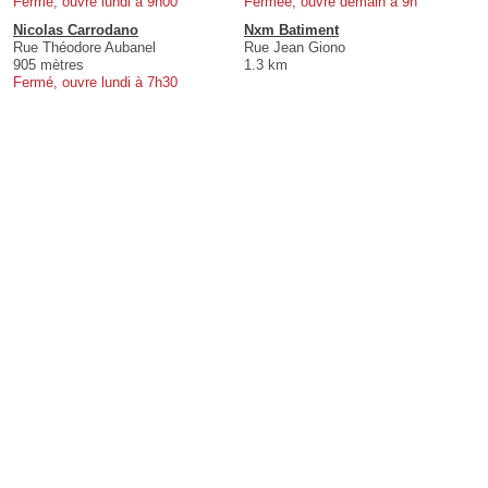
Fermé, ouvre lundi à 9h00
Fermée, ouvre demain à 9h
Nicolas Carrodano
Nxm Batiment
Rue Théodore Aubanel
Rue Jean Giono
905 mètres
1.3 km
Fermé, ouvre lundi à 7h30