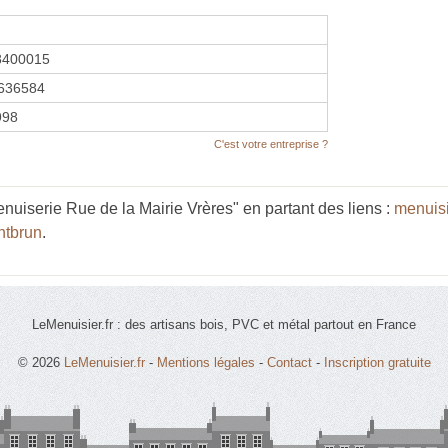
8400015
636584
1998
C'est votre entreprise ?
uiserie Rue de la Mairie Vrères" en partant des liens :
menuisi
ntbrun
.
LeMenuisier.fr : des artisans bois, PVC et métal partout en France
© 2026
LeMenuisier.fr
-
Mentions légales
-
Contact
-
Inscription gratuite