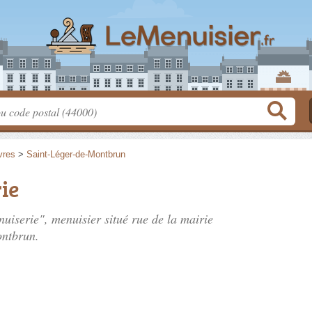
vres
>
Saint-Léger-de-Montbrun
ie
nuiserie", menuisier situé
rue de la mairie
ontbrun.