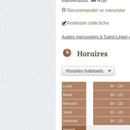
Interventions :
RGE
Recommander ce menuisier
Améliorer cette fiche
Autres menuisiers à Saint-Léger
Horaires
Lundi
8h - 12h
Mardi
8h - 12h
Mercredi
8h - 12h
Jeudi
8h - 12h
Vendredi
8h - 12h
Samedi