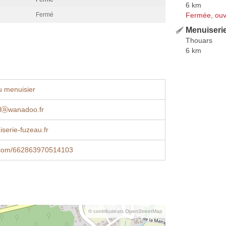
6 km
Fermée, ouv
Fermé
Menuiseri
Thouars
6 km
u menuisier
rlⓐwanadoo.fr
serie-fuzeau.fr
.com/662863970514103
© contributeurs OpenStreetMap