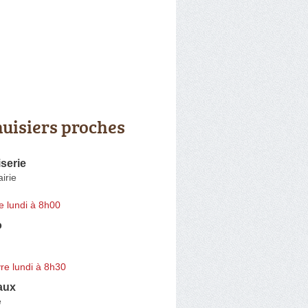
uisiers proches
serie
irie
e lundi à 8h00
o
re lundi à 8h30
aux
e