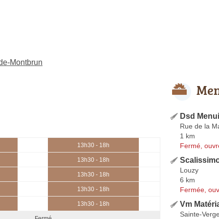
-de-Montbrun
Men
Dsd Menui
Rue de la Ma
1 km
Fermé, ouvr
13h30 - 18h
Scalissim
13h30 - 18h
Louzy
13h30 - 18h
6 km
Fermée, ouv
13h30 - 18h
Vm Matéri
13h30 - 18h
Sainte-Verg
Fermé