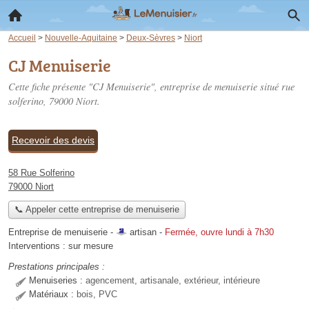
Accueil
>
Nouvelle-Aquitaine
>
Deux-Sèvres
>
Niort
CJ Menuiserie
Cette fiche présente "CJ Menuiserie", entreprise de menuiserie situé
rue
solferino
, 79000 Niort.
Recevoir des devis
58 Rue Solferino
79000 Niort
📞 Appeler cette entreprise de menuiserie
Entreprise de menuiserie -
artisan
-
Fermée, ouvre lundi à 7h30
Interventions :
sur mesure
Prestations principales :
Menuiseries :
agencement, artisanale, extérieur, intérieure
Matériaux :
bois, PVC