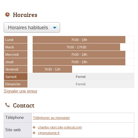
Horaires
Lundi
7h30 - 18h
Mardi
7h30 - 17h30
Mercredi
7h30 - 18h
Jeudi
7h30 - 18h
Vendredi
7h30 - 12h
Samedi
Fermé
Dimanche
Fermé
Signaler une erreur
Contact
Téléphone
Téléphoner au menuisier
charles-niort.site-solocal.com
Site web
cjmenuiserie.fr