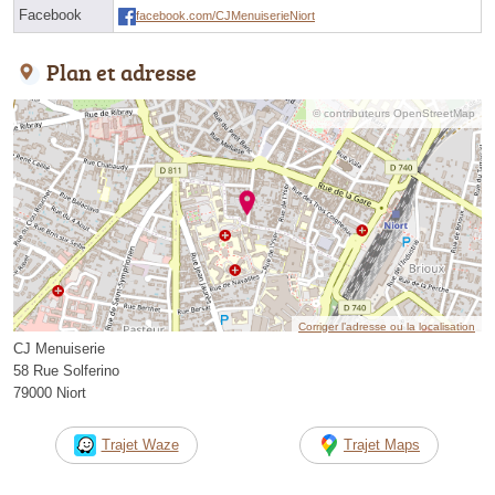
Facebook
facebook.com/CJMenuiserieNiort
Plan et adresse
© contributeurs OpenStreetMap
Corriger l’adresse ou la localisation
CJ Menuiserie
58 Rue Solferino
79000 Niort
Trajet Waze
Trajet Maps