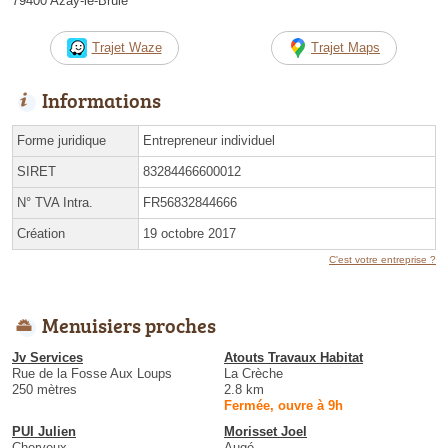
79400 Azay-le-Brûlé
Trajet Waze
Trajet Maps
Informations
Forme juridique
Entrepreneur individuel
SIRET
83284466600012
N° TVA Intra.
FR56832844666
Création
19 octobre 2017
C'est votre entreprise ?
Menuisiers proches
Jv Services
Atouts Travaux Habitat
Rue de la Fosse Aux Loups
La Crèche
250 mètres
2.8 km
Fermée, ouvre à 9h
PUI Julien
Morisset Joel
Cherveux
Augé