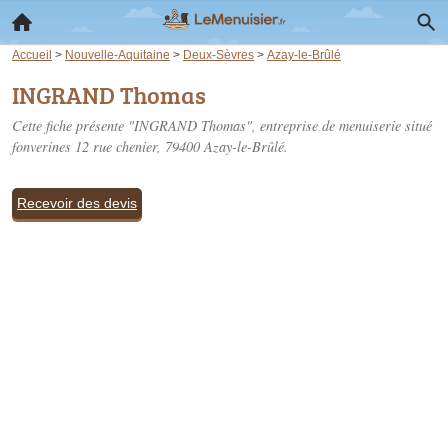
Accueil
>
Nouvelle-Aquitaine
>
Deux-Sèvres
>
Azay-le-Brûlé
INGRAND Thomas
Cette fiche présente "INGRAND Thomas", entreprise de menuiserie situé
fonverines 12 rue chenier
, 79400 Azay-le-Brûlé.
Recevoir des devis