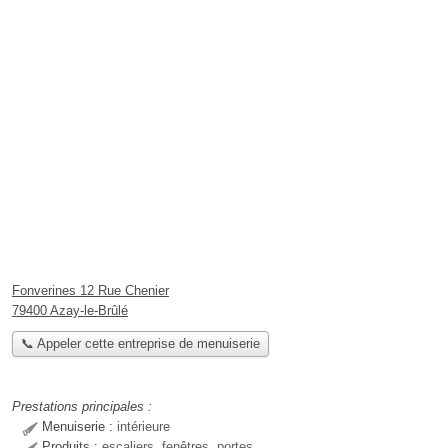
Fonverines 12 Rue Chenier
79400 Azay-le-Brûlé
📞 Appeler cette entreprise de menuiserie
Prestations principales :
Menuiserie :
intérieure
Produits :
escaliers, fenêtres, portes