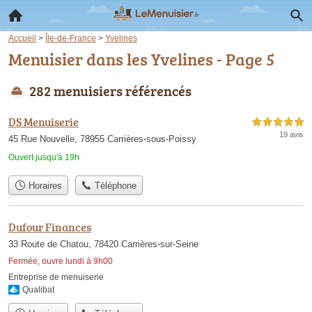
Accueil
>
Île-de-France
>
Yvelines
Menuisier dans les Yvelines - Page 5
282 menuisiers référencés
DS Menuiserie
5,0 étoiles sur 5
19 avis
45 Rue Nouvelle, 78955 Carrières-sous-Poissy
Ouvert jusqu'à 19h
Horaires
Téléphone
Dufour Finances
33 Route de Chatou, 78420 Carrières-sur-Seine
Fermée, ouvre lundi à 9h00
Entreprise de menuiserie
Qualibat