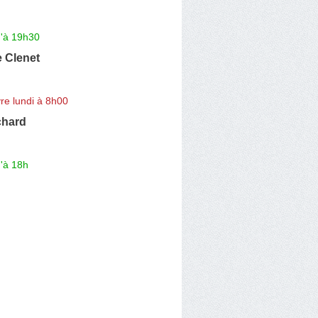
u'à 19h30
 Clenet
re lundi à 8h00
chard
'à 18h