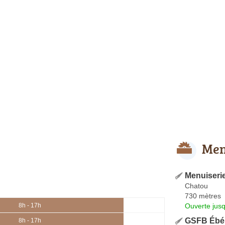
Men
Menuiserie
Chatou
730 mètres
Ouverte jus
8h - 17h
GSFB Ébén
8h - 17h