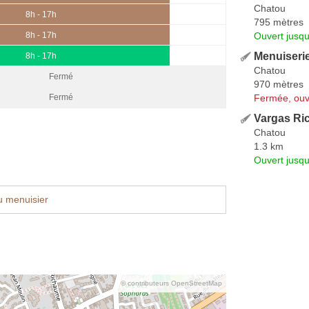
Chatou
8h - 17h
795 mètres
Ouvert jusq
8h - 17h
Menuiserie
8h - 17h
Chatou
Fermé
970 mètres
Fermée, ouv
Fermé
Vargas Ri
Chatou
1.3 km
Ouvert jusqu
u menuisier
© contributeurs OpenStreetMap