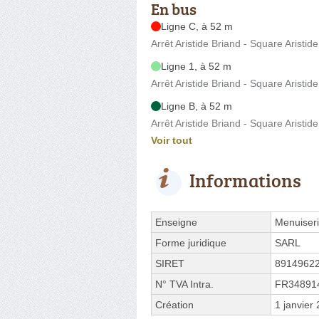
En bus
Ligne C, à 52 m
Arrêt Aristide Briand - Square Aristid
Ligne 1, à 52 m
Arrêt Aristide Briand - Square Aristid
Ligne B, à 52 m
Arrêt Aristide Briand - Square Aristid
Voir tout
Informations
Enseigne
Menuiseri
Forme juridique
SARL
SIRET
8914962
N° TVA Intra.
FR34891
Création
1 janvier