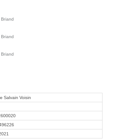
e Briand
e Briand
e Briand
e Salvain Voisin
2600020
496226
 2021