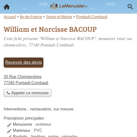
Accueil
>
Île-de-France
>
Seine-et-Marne
>
Pontault-Combault
William et Narcisse BACOUP
Cette fiche présente "William et Narcisse BACOUP", menuisier situé
rue
chennevières
, 77340 Pontault-Combault.
Recevoir des devis
20 Rue Chennevières
77340 Pontault-Combault
📞 Appeler ce menuisier
Interventions :
restauration
,
sur mesure
Prestations principales :
Menuiserie :
extérieur
Matériaux :
PVC
Produits :
fenêtres, portes, vérandas