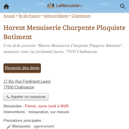
Accueil
>
Île-de-France
>
Seine-et-Marne
>
Chalmaison
Harent Menuiserie Charpente Plaquiste
Batiment
Cette fiche présente "Harent Menuiserie Charpente Plaquiste Batiment",
menuisier situé
rue ferdinand laurin
, 77650 Chalmaison.
Recevoir des devis
17 Bis Rue Ferdinand Laurin
77650 Chalmaison
📞 Appeler ce menuisier
Menuisière
-
Fermé, ouvre lundi à 8h00
Interventions :
restauration
,
sur mesure
Prestations principales :
Menuiserie :
agencement