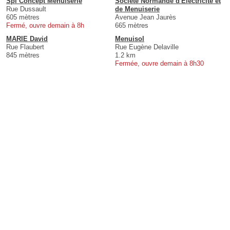
Spl Concept Menuiserie
Societe Normande d'Eléctricité et
Rue Dussault
de Menuiserie
605 mètres
Avenue Jean Jaurès
Fermé, ouvre demain à 8h
665 mètres
MARIE David
Menuisol
Rue Flaubert
Rue Eugène Delaville
845 mètres
1.2 km
Fermée, ouvre demain à 8h30