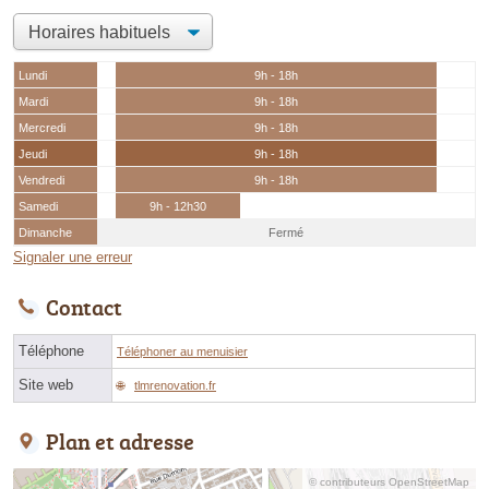
Lundi
9h - 18h
Mardi
9h - 18h
Mercredi
9h - 18h
Jeudi
9h - 18h
Vendredi
9h - 18h
Samedi
9h - 12h30
Dimanche
Fermé
Signaler une erreur
Contact
Téléphone
Téléphoner au menuisier
Site web
tlmrenovation.fr
Plan et adresse
© contributeurs OpenStreetMap