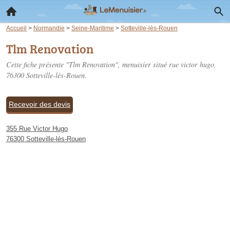
Accueil
>
Normandie
>
Seine-Maritime
>
Sotteville-lès-Rouen
Tlm Renovation
Cette fiche présente "Tlm Renovation", menuisier situé
rue victor hugo
,
76300 Sotteville-lès-Rouen.
Recevoir des devis
355 Rue Victor Hugo
76300 Sotteville-lès-Rouen