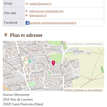
Email
contactⓐauzoux.fr
www.auzoux-menuiserie.com
Site web
www.auzoux.fr
Facebook
facebook.com/www.auzouxmenuiserie.fr
Plan et adresse
© contributeurs OpenStreetMap
Corriger l’adresse ou la localisation
Auzoux Menuiserie
2016 Rue de Louviers
76320 Saint-Pierre-lès-Elbeuf