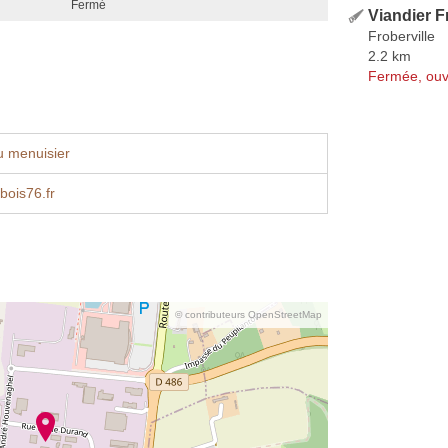
Fermé
Viandier F
Froberville
2.2 km
Fermée, ouv
u menuisier
bois76.fr
© contributeurs OpenStreetMap