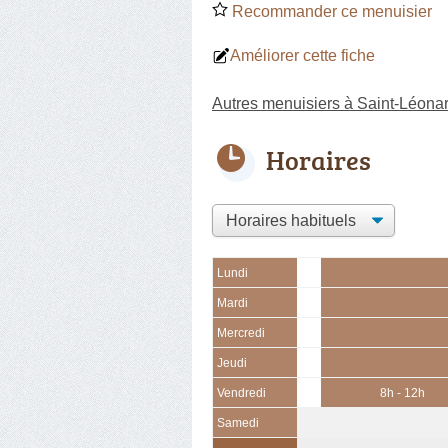
Recommander ce menuisier
Améliorer cette fiche
Autres menuisiers à Saint-Léona
Horaires
Lundi
Mardi
Mercredi
Jeudi
Vendredi
8h - 12h
Samedi