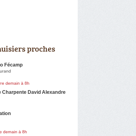
uisiers proches
ro Fécamp
urand
re demain à 8h
e Charpente David Alexandre
ation
e demain à 8h