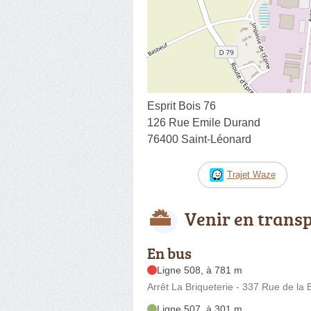
Esprit Bois 76
126 Rue Emile Durand
76400 Saint-Léonard
Trajet Waze
Venir en trans
En bus
Ligne 508, à 781 m
Arrêt La Briqueterie - 337 Rue de la 
Ligne 507, à 301 m