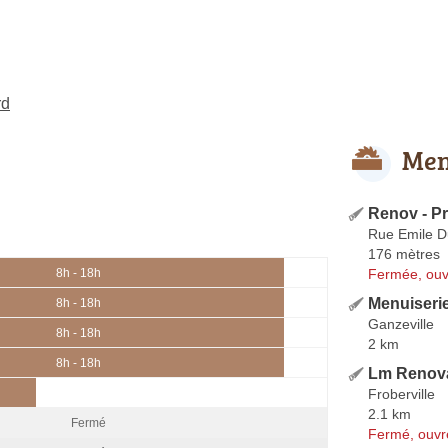
rd
Men
Renov - P
Rue Emile D
176 mètres
Fermée, ouv
8h - 18h
Menuiseri
8h - 18h
Ganzeville
8h - 18h
2 km
8h - 18h
Lm Renov
Froberville
2.1 km
Fermé
Fermé, ouvr