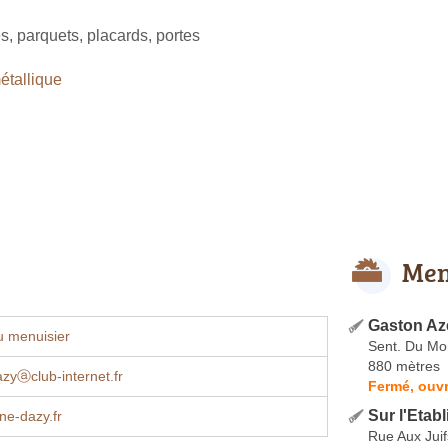
s, parquets, placards, portes
tallique
Men
Gaston Az
u menuisier
Sent. Du Mon
880 mètres
zyⓐclub-internet.fr
Fermé, ouvr
Sur l'Etabl
ne-dazy.fr
Rue Aux Juif