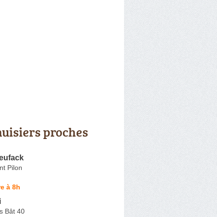
uisiers proches
eufack
t Pilon
e à 8h
i
s Bât 40