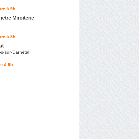
re à 9h
netre Miroiterie
re à 8h
at
es-sur-Darnétal
e à 9h