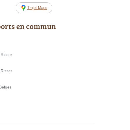
Trajet Maps
ports en commun
 Risser
 Risser
 Belges