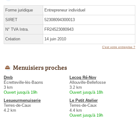
Forme juridique
Entrepreneur individuel
SIRET
52308094300013
N° TVA Intra.
FR24523080943
Création
14 juin 2010
C'est votre entreprise ?
Menuisiers proches
Dmb
Lecoq Ré-Nov
Écretteville-lès-Baons
Allouville-Bellefosse
3 km
3.2 km
Ouvert jusqu'à 19h
Ouvert jusqu'à 18h
Lesueurmenuiserie
Le Petit Atelier
Terres-de-Caux
Terres-de-Caux
4.2 km
4.4 km
Ouvert jusqu'à 19h