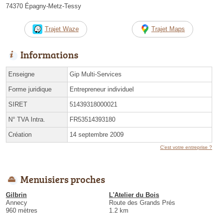
74370 Épagny-Metz-Tessy
Trajet Waze
Trajet Maps
Informations
Enseigne
Gip Multi-Services
Forme juridique
Entrepreneur individuel
SIRET
51439318000021
N° TVA Intra.
FR53514393180
Création
14 septembre 2009
C'est votre entreprise ?
Menuisiers proches
Gilbrin
L'Atelier du Bois
Annecy
Route des Grands Prés
960 mètres
1.2 km