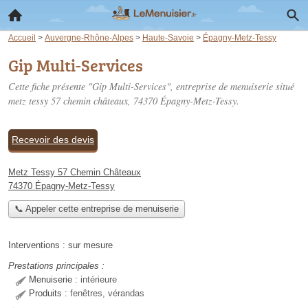
Accueil
>
Auvergne-Rhône-Alpes
>
Haute-Savoie
>
Épagny-Metz-Tessy
Gip Multi-Services
Cette fiche présente "Gip Multi-Services", entreprise de menuiserie situé
metz tessy 57 chemin châteaux
, 74370 Épagny-Metz-Tessy.
Recevoir des devis
Metz Tessy 57 Chemin Châteaux
74370 Épagny-Metz-Tessy
📞 Appeler cette entreprise de menuiserie
Interventions :
sur mesure
Prestations principales :
Menuiserie :
intérieure
Produits :
fenêtres, vérandas