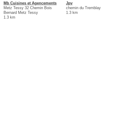
Mb Cuisines et Agencements
Jpv
Metz Tessy 32 Chemin Bois
chemin du Tremblay
Bernard Metz Tessy
1.3 km
1.3 km