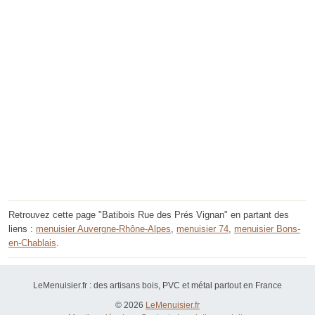
Retrouvez cette page "Batibois Rue des Prés Vignan" en partant des
liens :
menuisier Auvergne-Rhône-Alpes
,
menuisier 74
,
menuisier Bons-
en-Chablais
.
LeMenuisier.fr : des artisans bois, PVC et métal partout en France
© 2026
LeMenuisier.fr