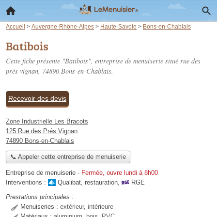
Accueil
>
Auvergne-Rhône-Alpes
>
Haute-Savoie
>
Bons-en-Chablais
Batibois
Cette fiche présente "Batibois", entreprise de menuiserie situé
rue des
prés vignan
, 74890 Bons-en-Chablais.
Recevoir des devis
Zone Industrielle Les Bracots
125 Rue des Prés Vignan
74890 Bons-en-Chablais
📞 Appeler cette entreprise de menuiserie
Entreprise de menuiserie
-
Fermée, ouvre lundi à 8h00
Interventions :
Qualibat
,
restauration
,
RGE
Prestations principales :
Menuiseries :
extérieur, intérieure
Matériaux :
aluminium, bois, PVC