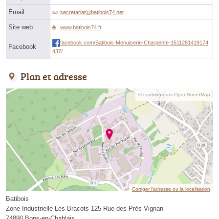
Email
secretariatⓐbatibois74.net
Site web
www.batibois74.fr
facebook.com/Batibois-Menuiserie-Charpente-1511281419174
Facebook
437/
Plan et adresse
© contributeurs OpenStreetMap
Corriger l’adresse ou la localisation
Batibois
Zone Industrielle Les Bracots 125 Rue des Prés Vignan
74890 Bons-en-Chablais