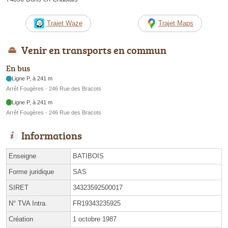
Trajet Waze
Trajet Maps
Venir en transports en commun
En bus
Ligne P, à 241 m
Arrêt Fougères - 246 Rue des Bracots
Ligne P, à 241 m
Arrêt Fougères - 246 Rue des Bracots
Informations
Enseigne
BATIBOIS
Forme juridique
SAS
SIRET
34323592500017
N° TVA Intra.
FR19343235925
Création
1 octobre 1987