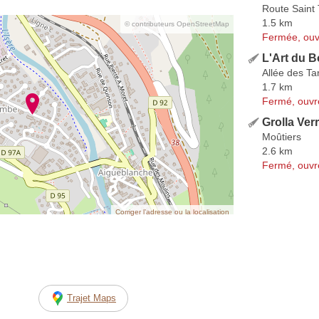
Route Saint
1.5 km
© contributeurs OpenStreetMap
Fermée, ouv
L'Art du B
Allée des Ta
1.7 km
Fermé, ouvr
Grolla Ver
Moûtiers
2.6 km
Fermé, ouvr
Corriger l’adresse ou la localisation
Trajet Maps