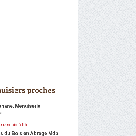
uisiers proches
phane, Menuiserie
er
e demain à 8h
rs du Bois en Abrege Mdb