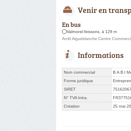
Venir en trans
En bus
Valmorel-feissons, à 129 m
Arrêt Aigueblanche Centre Commercial
Informations
Nom commercial
B.A.B.I M
Forme juridique
Entrepren
SIRET
7516206
N° TVA Intra.
FR37751
Création
25 mai 2