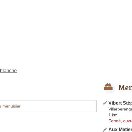
eblanche
Men
Vibert Sté
u menuisier
Villarbereng
1 km
Fermé, ouvr
Aux Metie