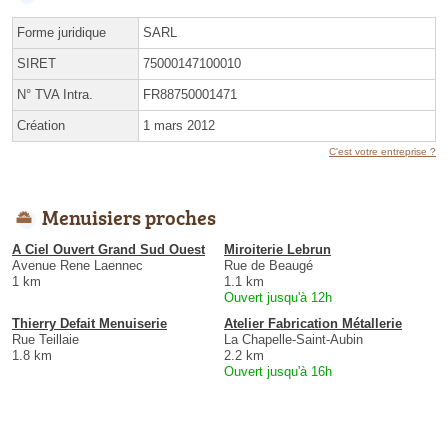
Forme juridique
SARL
SIRET
75000147100010
N° TVA Intra.
FR88750001471
Création
1 mars 2012
C'est votre entreprise ?
Menuisiers proches
A Ciel Ouvert Grand Sud Ouest
Miroiterie Lebrun
Avenue Rene Laennec
Rue de Beaugé
1 km
1.1 km
Ouvert jusqu'à 12h
Thierry Defait Menuiserie
Atelier Fabrication Métallerie
Rue Teillaie
La Chapelle-Saint-Aubin
1.8 km
2.2 km
Ouvert jusqu'à 16h