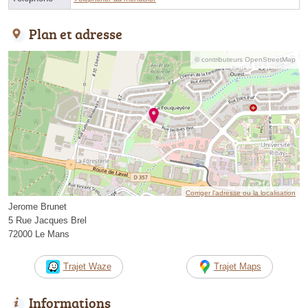
Plan et adresse
© contributeurs OpenStreetMap
Corriger l’adresse ou la localisation
Jerome Brunet
5 Rue Jacques Brel
72000 Le Mans
Trajet Waze
Trajet Maps
Informations