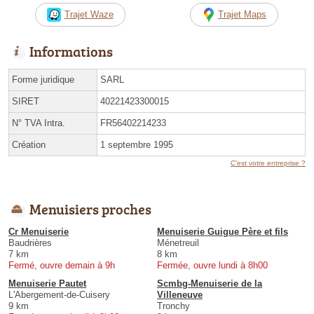
Trajet Waze
Trajet Maps
Informations
Forme juridique
SARL
SIRET
40221423300015
N° TVA Intra.
FR56402214233
Création
1 septembre 1995
C'est votre entreprise ?
Menuisiers proches
Cr Menuiserie
Menuiserie Guigue Père et fils
Baudrières
Ménetreuil
7 km
8 km
Fermé, ouvre demain à 9h
Fermée, ouvre lundi à 8h00
Menuiserie Pautet
Scmbg-Menuiserie de la
L'Abergement-de-Cuisery
Villeneuve
9 km
Tronchy