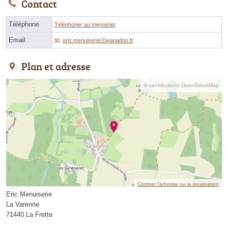
Contact
Téléphone
Téléphoner au menuisier
Email
eric.menuiserieⓐwanadoo.fr
Plan et adresse
© contributeurs OpenStreetMap
Corriger l’adresse ou la localisation
Eric Menuiserie
La Varenne
71440 La Frette