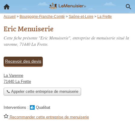
Accueil
>
Bourgogne-Franche-Comté
>
Saône-et-Loire
>
La Frette
Eric Menuiserie
Cette fiche présente "Eric Menuiserie", entreprise de menuiserie situé
la
varenne
, 71440 La Frette.
Recevoir des devis
La Varenne
71440 La Frette
📞 Appeler cette entreprise de menuiserie
Interventions :
Qualibat
Recommander cette entreprise de menuiserie