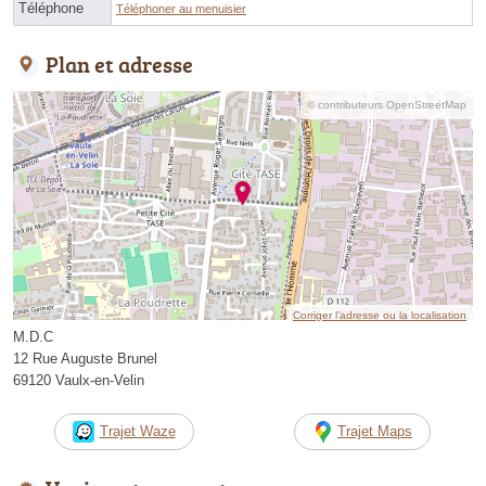
Téléphone
Téléphoner au menuisier
Plan et adresse
© contributeurs OpenStreetMap
Corriger l’adresse ou la localisation
M.D.C
12 Rue Auguste Brunel
69120 Vaulx-en-Velin
Trajet Waze
Trajet Maps