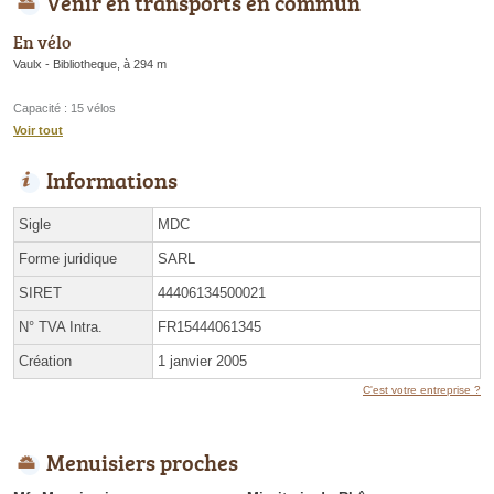
Venir en transports en commun
En vélo
Vaulx - Bibliotheque, à 294 m
Capacité : 15 vélos
Voir tout
Informations
Sigle
MDC
Forme juridique
SARL
SIRET
44406134500021
N° TVA Intra.
FR15444061345
Création
1 janvier 2005
C'est votre entreprise ?
Menuisiers proches