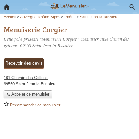
Accueil
>
Auvergne-Rhône-Alpes
>
Rhône
>
Saint-Jean-la-Bussière
Menuiserie Corgier
Cette fiche présente "Menuiserie Corgier", menuisier situé
chemin des
grillons
, 69550 Saint-Jean-la-Bussière.
Recevoir des devis
161 Chemin des Grillons
69550 Saint-Jean-la-Bussière
📞 Appeler ce menuisier
Recommander ce menuisier