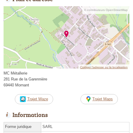
© contributeurs OpenStreetMap
Corriger l’adresse ou la localisation
MC Métallerie
281 Rue de la Garennière
69440 Mornant
Trajet Waze
Trajet Maps
Informations
Forme juridique
SARL