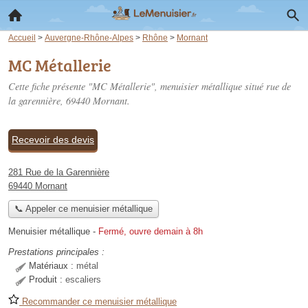
Accueil
>
Auvergne-Rhône-Alpes
>
Rhône
>
Mornant
MC Métallerie
Cette fiche présente "MC Métallerie", menuisier métallique situé
rue de
la garennière
, 69440 Mornant.
Recevoir des devis
281 Rue de la Garennière
69440 Mornant
📞 Appeler ce menuisier métallique
Menuisier métallique
-
Fermé, ouvre demain à 8h
Prestations principales :
Matériaux :
métal
Produit :
escaliers
Recommander ce menuisier métallique