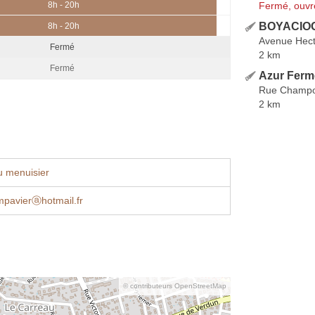
Fermé, ouvr
8h - 20h
BOYACIOG
8h - 20h
Avenue Hect
Fermé
2 km
Fermé
Azur Ferm
Rue Champol
2 km
u menuisier
mpavierⓐhotmail.fr
© contributeurs OpenStreetMap