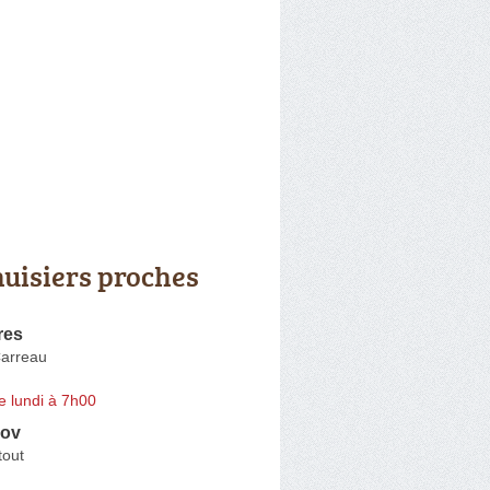
uisiers proches
res
arreau
e lundi à 7h00
nov
tout