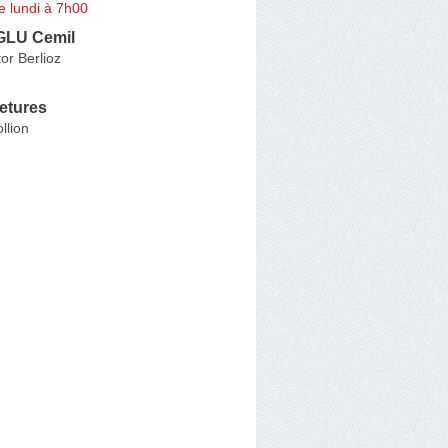
e lundi à 7h00
LU Cemil
or Berlioz
etures
lion