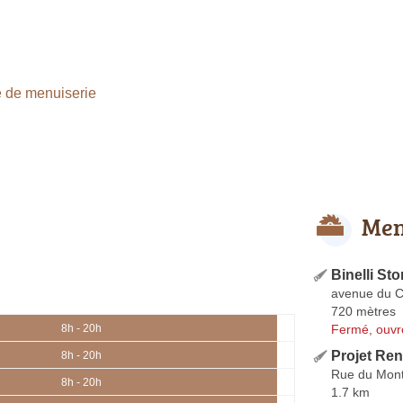
 de menuiserie
Men
Binelli Sto
avenue du C
720 mètres
Fermé, ouvr
8h - 20h
Projet Re
8h - 20h
Rue du Mon
8h - 20h
1.7 km