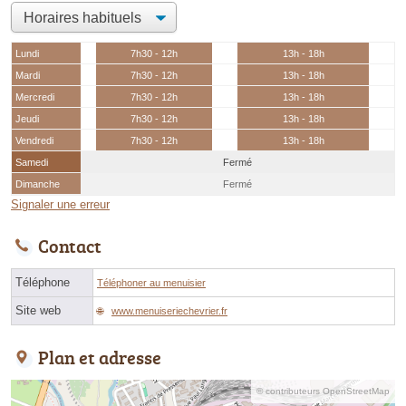
Lundi
7h30 - 12h
13h - 18h
Mardi
7h30 - 12h
13h - 18h
Mercredi
7h30 - 12h
13h - 18h
Jeudi
7h30 - 12h
13h - 18h
Vendredi
7h30 - 12h
13h - 18h
Samedi
Fermé
Dimanche
Fermé
Signaler une erreur
Contact
Téléphone
Téléphoner au menuisier
Site web
www.menuiseriechevrier.fr
Plan et adresse
© contributeurs OpenStreetMap