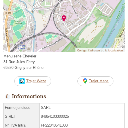
Corriger l’adresse ou la localisation
Menuiserie Chevrier
31 Rue Jules Ferry
69520 Grigny-sur-Rhône
Trajet Waze
Trajet Maps
Informations
Forme juridique
SARL
SIRET
84854103300025
N° TVA Intra.
FR22848541033