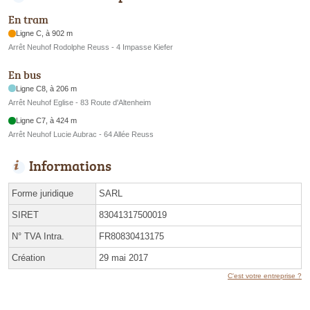
En tram
Ligne C, à 902 m
Arrêt Neuhof Rodolphe Reuss - 4 Impasse Kiefer
En bus
Ligne C8, à 206 m
Arrêt Neuhof Eglise - 83 Route d'Altenheim
Ligne C7, à 424 m
Arrêt Neuhof Lucie Aubrac - 64 Allée Reuss
Informations
Forme juridique
SARL
SIRET
83041317500019
N° TVA Intra.
FR80830413175
Création
29 mai 2017
C'est votre entreprise ?