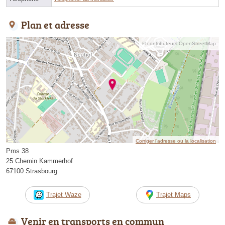
Plan et adresse
© contributeurs OpenStreetMap
Corriger l’adresse ou la localisation
Pms 38
25 Chemin Kammerhof
67100 Strasbourg
Trajet Waze
Trajet Maps
Venir en transports en commun