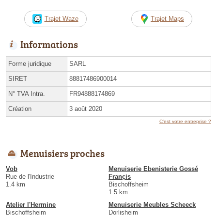
Trajet Waze
Trajet Maps
Informations
Forme juridique
SARL
SIRET
88817486900014
N° TVA Intra.
FR94888174869
Création
3 août 2020
C'est votre entreprise ?
Menuisiers proches
Vob
Menuiserie Ebenisterie Gossé
Rue de l'Industrie
Françis
1.4 km
Bischoffsheim
1.5 km
Atelier l'Hermine
Menuiserie Meubles Scheeck
Bischoffsheim
Dorlisheim