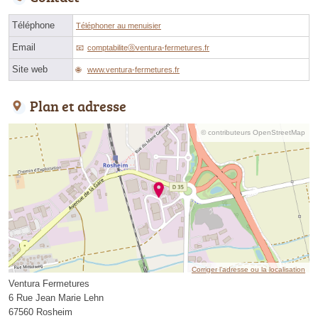
Téléphone
Téléphoner au menuisier
Email
comptabiliteⓐventura-fermetures.fr
Site web
www.ventura-fermetures.fr
Plan et adresse
© contributeurs OpenStreetMap
Corriger l’adresse ou la localisation
Ventura Fermetures
6 Rue Jean Marie Lehn
67560 Rosheim